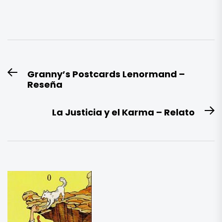
Navegación
Granny’s Postcards Lenormand –
Entrada
de
Reseña
anterior:
entradas
La Justicia y el Karma – Relato
E
si