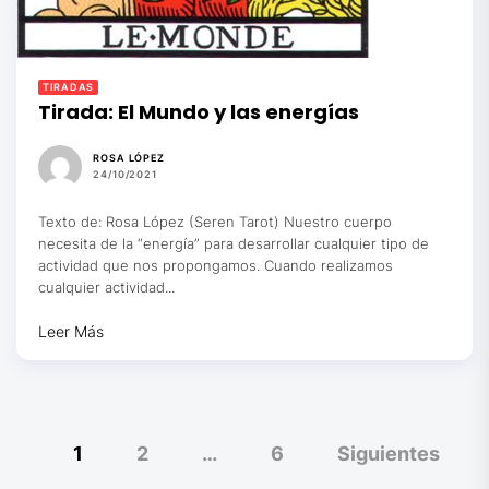
TIRADAS
Tirada: El Mundo y las energías
ROSA LÓPEZ
24/10/2021
Texto de: Rosa López (Seren Tarot) Nuestro cuerpo
necesita de la “energía” para desarrollar cualquier tipo de
actividad que nos propongamos. Cuando realizamos
cualquier actividad...
Leer Más
Paginación
1
2
…
6
Siguientes
de