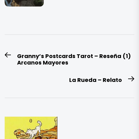
Navegación
Granny’s Postcards Tarot – Reseña (1)
Entrada
de
Arcanos Mayores
anterior:
entradas
La Rueda – Relato
E
si