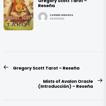
Gregory Scott Tarot –
Reseña
CARMEN MIRANDA
25/07/2025
Navegación
Gregory Scott Tarot – Reseña
Entrada
de
anterior:
entradas
Mists of Avalon Oracle
E
(Introducción) – Reseña
si