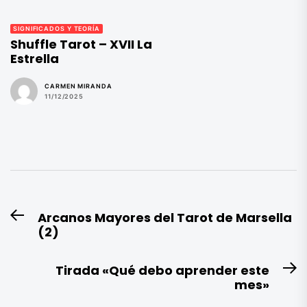
SIGNIFICADOS Y TEORÍA
Shuffle Tarot – XVII La
Estrella
CARMEN MIRANDA
11/12/2025
Navegación
Arcanos Mayores del Tarot de Marsella
Entrada
de
(2)
anterior:
entradas
Tirada «Qué debo aprender este
E
mes»
si