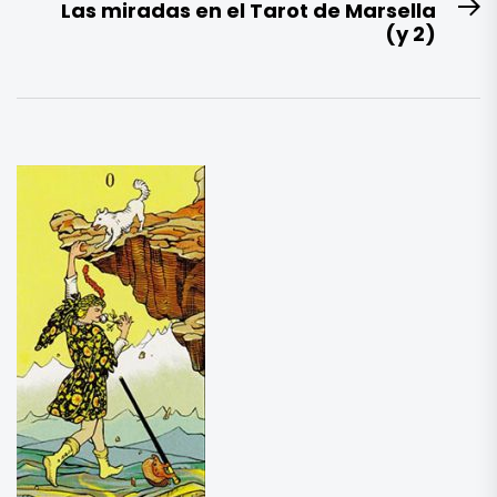
Las miradas en el Tarot de Marsella
E
(y 2)
si