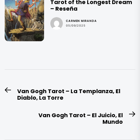
Tarot of the Longest Dream
– Reseña
CARMEN MIRANDA
05/09/2025
Navegación
Van Gogh Tarot – La Templanza, El
Entrada
de
Diablo, La Torre
anterior:
entradas
Van Gogh Tarot – El Juicio, El
E
Mundo
si