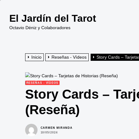
Saltar
al
El Jardín del Tarot
contenido
Octavio Déniz y Colaboradores
Inicio
Reseñas - Vídeos
Story Cards – Tarjeta
RESEÑAS - VÍDEOS
Story Cards – Tarj
(Reseña)
CARMEN MIRANDA
10/05/2024