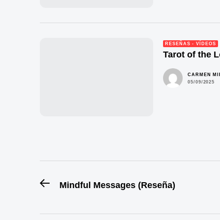
RESEÑAS - VÍDEOS
Tarot of the
CARMEN M
05/09/2025
Navegación
Entrada
Mindful Messages (Reseña)
anterior:
de
entradas