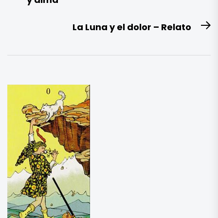
anterior:
entradas
La Luna y el dolor – Relato
E
si