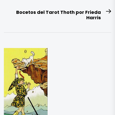
de
anterior:
entradas
Bocetos del Tarot Thoth por Frieda
E
Harris
si