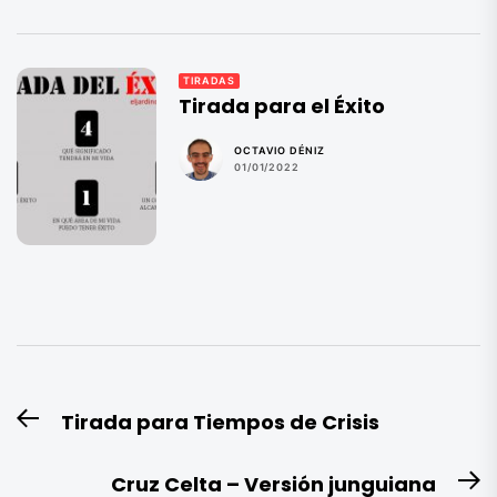
TIRADAS
Tirada para el Éxito
OCTAVIO DÉNIZ
01/01/2022
Navegación
Tirada para Tiempos de Crisis
Entrada
de
anterior:
entradas
Cruz Celta – Versión junguiana
E