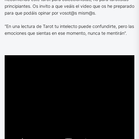
principiantes. Os invito a que veáis el video que os he preparado
para que podáis opinar por vosot@s mism@s.
“En una lectura de Tarot tu intelecto puede confundirte, pero las
emociones que sientas en ese momento, nunca te mentirán”.