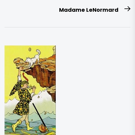
anterior:
entradas
Madame LeNormard
E
si