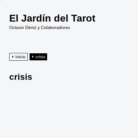
Saltar
al
El Jardín del Tarot
contenido
Octavio Déniz y Colaboradores
Inicio
crisis
crisis