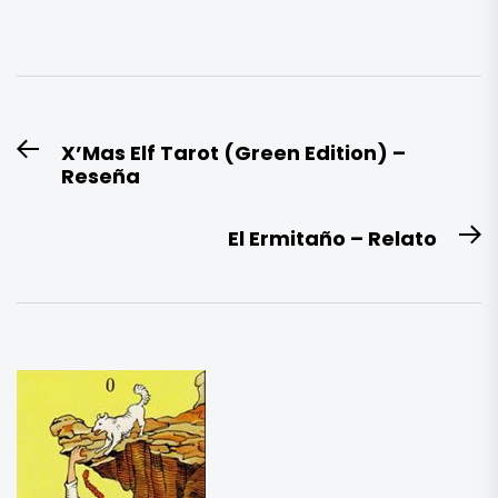
Navegación
X’Mas Elf Tarot (Green Edition) –
Entrada
de
Reseña
anterior:
entradas
El Ermitaño – Relato
E
si