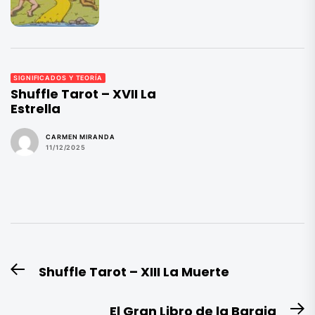
SIGNIFICADOS Y TEORÍA
Shuffle Tarot – XVII La
Estrella
CARMEN MIRANDA
11/12/2025
Navegación
Shuffle Tarot – XIII La Muerte
Entrada
de
anterior:
entradas
El Gran Libro de la Baraja
E