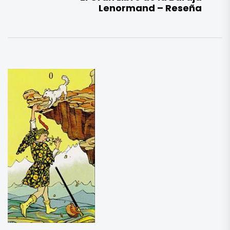
Lenormand – Reseña
si