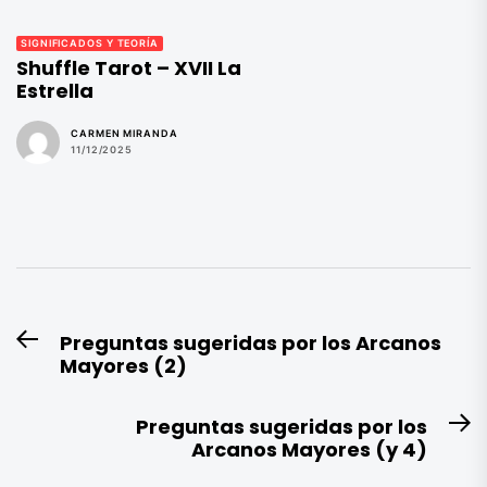
SIGNIFICADOS Y TEORÍA
Shuffle Tarot – XVII La
Estrella
CARMEN MIRANDA
11/12/2025
Navegación
Preguntas sugeridas por los Arcanos
Entrada
de
Mayores (2)
anterior:
entradas
Preguntas sugeridas por los
E
Arcanos Mayores (y 4)
si