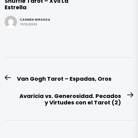
Shuffle Tarot – XVII La
Estrella
CARMEN MIRANDA
11/12/2025
Navegación
Van Gogh Tarot – Espadas, Oros
Entrada
de
anterior:
entradas
Avaricia vs. Generosidad. Pecados
E
y Virtudes con el Tarot (2)
si