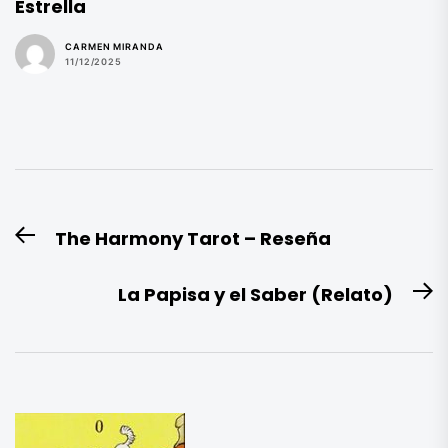
Estrella
CARMEN MIRANDA
11/12/2025
Navegación
The Harmony Tarot – Reseña
Entrada
de
anterior:
entradas
La Papisa y el Saber (Relato)
E
si