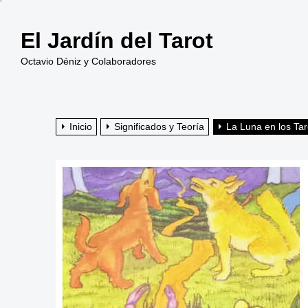
Saltar
al
El Jardín del Tarot
contenido
Octavio Déniz y Colaboradores
Inicio
Significados y Teoría
La Luna en los Taro