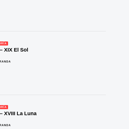
ORÍA
– XIX El Sol
IRANDA
ORÍA
 – XVIII La Luna
IRANDA