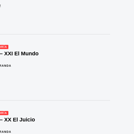
Z
ORÍA
 – XXI El Mundo
IRANDA
ORÍA
 – XX El Juicio
IRANDA