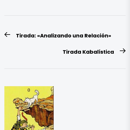
Navegación
Tirada: «Analizando una Relación»
Entrada
de
anterior:
entradas
Tirada Kabalística
E
si